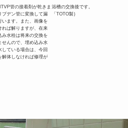
HTVP管の接着剤が乾きま
浴槽の交換後です。
リブデン管に変換して漏
「TOTO製｝
行います。また、画像を
ければ解りますが、在来
込み水栓は将来の交換を
ませんので、埋め込み水
水している場合は、今回
を解体しなければ修理が
。