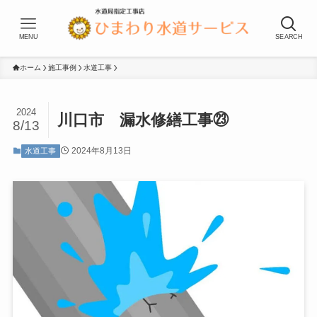
MENU
SEARCH
ホーム
施工事例
水道工事
2024
川口市 漏水修繕工事㉓
8/13
2024年8月13日
水道工事